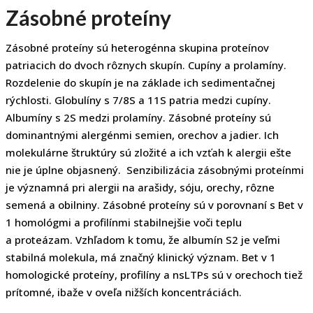
Zásobné proteíny
Zásobné proteíny sú heterogénna skupina proteínov
patriacich do dvoch rôznych skupín. Cupíny a prolamíny.
Rozdelenie do skupín je na základe ich sedimentačnej
rýchlosti. Globulíny s 7/8S a 11S patria medzi cupíny.
Albumíny s 2S medzi prolamíny. Zásobné proteíny sú
dominantnými alergénmi semien, orechov a jadier. Ich
molekulárne štruktúry sú zložité a ich vzťah k alergii ešte
nie je úplne objasnený. Senzibilizácia zásobnými proteínmi
je významná pri alergii na arašidy, sóju, orechy, rôzne
semená a obilniny. Zásobné proteíny sú v porovnaní s Bet v
1 homológmi a profilínmi stabilnejšie voči teplu
a proteázam. Vzhľadom k tomu, že albumín S2 je veľmi
stabilná molekula, má značný klinický význam. Bet v 1
homologické proteíny, profilíny a nsLTPs sú v orechoch tiež
prítomné, ibaže v oveľa nižších koncentráciách.