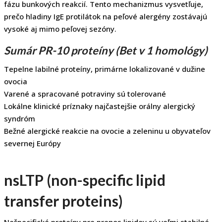
fázu bunkových reakcií. Tento mechanizmus vysvetľuje,
prečo hladiny IgE protilátok na peľové alergény zostávajú
vysoké aj mimo peľovej sezóny.
Sumár PR-10 proteíny (Bet v 1 homológy)
Tepelne labilné proteíny, primárne lokalizované v dužine
ovocia
Varené a spracované potraviny sú tolerované
Lokálne klinické príznaky najčastejšie orálny alergický
syndróm
Bežné alergické reakcie na ovocie a zeleninu u obyvateľov
severnej Európy
nsLTP (non-specific lipid
transfer proteins)
Nešpecifické proteíny pre prenos lipidov sú veľmi stabilné