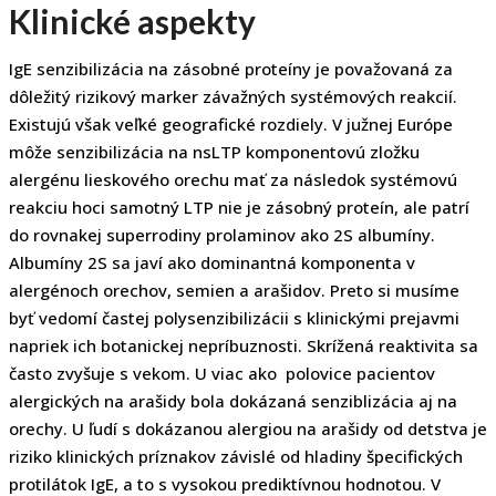
Klinické aspekty
IgE senzibilizácia na zásobné proteíny je považovaná za
dôležitý rizikový marker závažných systémových reakcií.
Existujú však veľké geografické rozdiely. V južnej Európe
môže senzibilizácia na nsLTP komponentovú zložku
alergénu lieskového orechu mať za následok systémovú
reakciu hoci samotný LTP nie je zásobný proteín, ale patrí
do rovnakej superrodiny prolaminov ako 2S albumíny.
Albumíny 2S sa javí ako dominantná komponenta v
alergénoch orechov, semien a arašidov. Preto si musíme
byť vedomí častej polysenzibilizácii s klinickými prejavmi
napriek ich botanickej nepríbuznosti. Skrížená reaktivita sa
často zvyšuje s vekom. U viac ako polovice pacientov
alergických na arašidy bola dokázaná senziblizácia aj na
orechy. U ľudí s dokázanou alergiou na arašidy od detstva je
riziko klinických príznakov závislé od hladiny špecifických
protilátok IgE, a to s vysokou prediktívnou hodnotou. V