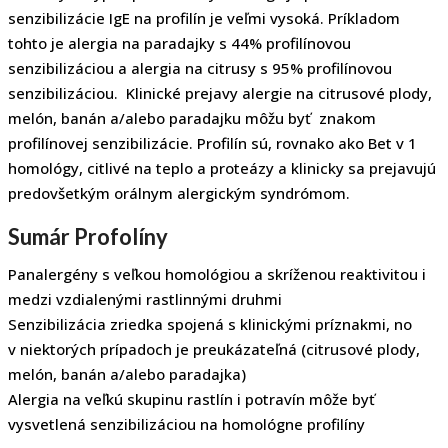
senzibilizácie IgE na profilín je veľmi vysoká. Príkladom
tohto je alergia na paradajky s 44% profilínovou
senzibilizáciou a alergia na citrusy s 95% profilínovou
senzibilizáciou. Klinické prejavy alergie na citrusové plody,
melón, banán a/alebo paradajku môžu byť znakom
profilínovej senzibilizácie. Profilín sú, rovnako ako Bet v 1
homológy, citlivé na teplo a proteázy a klinicky sa prejavujú
predovšetkým orálnym alergickým syndrómom.
Sumár Profolíny
Panalergény s veľkou homológiou a skríženou reaktivitou i
medzi vzdialenými rastlinnými druhmi
Senzibilizácia zriedka spojená s klinickými príznakmi, no
v niektorých prípadoch je preukázateľná (citrusové plody,
melón, banán a/alebo paradajka)
Alergia na veľkú skupinu rastlín i potravín môže byť
vysvetlená senzibilizáciou na homológne profilíny