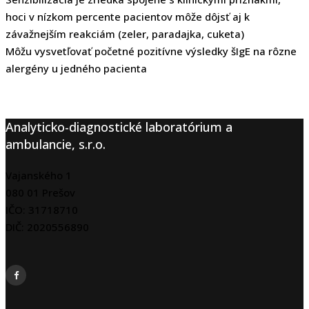
hoci v nízkom percente pacientov môže dôjsť aj k
závažnejším reakciám (zeler, paradajka, cuketa)
Môžu vysvetľovať početné pozitívne výsledky šIgE na rôzne
alergény u jedného pacienta
Analyticko-diagnostické laboratórium a
ambulancie, s.r.o.
Vajanského 1
080 01 Prešov
IČO: 31718710
DIČ: 2020556890