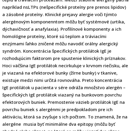
napríklad nsLTPs (nešpecifické proteíny pre prenos lipidov)
a zásobné proteíny. Klinické prejavy alergie voči týmto
alergénovým komponenntom môžu byť systémové (urtika,
dýchavičnosť a anafylaxia). Profilínové komponenty a ich
homológne proteíny, ktoré sú teplom a tráviacími
enzýmami ľahko zničené môžu navodiť orálny alergický
syndróm. Koncentrácia špecifických protilátok IgE je
rozhodujúcim faktorom pre spustenie klinických príznakov.
Hoci väčšina IgE protilátok necirkuluje v krvnom riečisku, ale
je viazaná na efektorové bunky (žírne bunky) v tkanive,
existuje medzi nimi určitá rovnováha. Preto koncentrácia
IgE protilátok u pacienta v sére odráža množstvo alergén –
špecifických IgE protilátok viazaný na bunkovom povrchu
efektorových buniek. Premostenie väzieb protilátok IgE na
povrchu buniek s alergénmi je predpokladom pre ich
aktiváciu, ktorá sa zvyšuje s ich počtom. To znamená, že na
alergéne musia byť minimálne dva epitopy (môžu byť