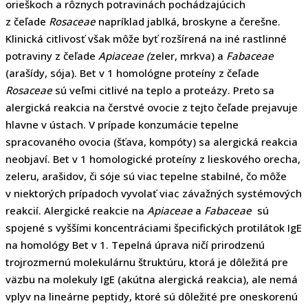
orieškoch a rôznych potravinách pochádzajúcich
z čeľade
Rosaceae
napríklad jablká, broskyne a čerešne.
Klinická citlivosť však môže byť rozšírená na iné rastlinné
potraviny z čeľade
Apiaceae (
zeler, mrkva) a
Fabaceae
(arašídy, sója). Bet v 1 homológne proteíny z čeľade
Rosaceae
sú veľmi citlivé na teplo a proteázy. Preto sa
alergická reakcia na čerstvé ovocie z tejto čeľade prejavuje
hlavne v ústach. V prípade konzumácie tepelne
spracovaného ovocia (šťava, kompóty) sa alergická reakcia
neobjaví. Bet v 1 homologické proteíny z lieskového orecha,
zeleru, arašidov, či sóje sú viac tepelne stabilné, čo môže
v niektorých prípadoch vyvolať viac závažných systémových
reakcií. Alergické reakcie na
Apiaceae
a
Fabaceae
sú
spojené s vyššími koncentráciami špecifických protilátok IgE
na homológy Bet v 1. Tepelná úprava ničí prirodzenú
trojrozmernú molekulárnu štruktúru, ktorá je dôležitá pre
väzbu na molekuly IgE (akútna alergická reakcia), ale nemá
vplyv na lineárne peptidy, ktoré sú dôležité pre oneskorenú