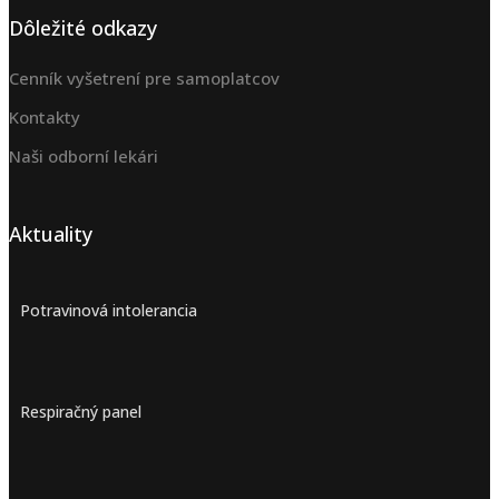
Dôležité odkazy
Cenník vyšetrení pre samoplatcov
Kontakty
Naši odborní lekári
Aktuality
Potravinová intolerancia
Respiračný panel