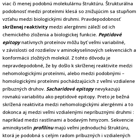
viac či menej podobnú molekulárnu štruktúru. Štrukturálna
podobnosť medzi proteínmi klesá so znižujúcim sa stupňom
vzťahu medzi biologickými druhmi. Pravdepodobnosť
skríženej reaktivity
medzi alergénmi záleží od ich
chemického zloženia a biologickej funkcie.
Peptidové
epitopy
natívnych proteínov môžu byť veľmi variabilné,
v závislosti od rozdielov v aminokyselinových sekvenciách a
konformácii zložitých molekúl. Z tohto dôvodu je
nepravdepodobné, že by došlo k skríženej reaktivite medzi
nehomologickými proteínmi, alebo medzi podobnými –
homologickými proteínmi pochádzajúcich z veľmi vzdialene
príbuzných druhov.
Sacharidové epitopy
nevykazujú
rovnakú variabilitu ako peptidové epitopy. Preto je bežná
skrížená reaktivita medzi nehomologickými alergénmi a to
dokonca aj medzi veľmi vzdialenými nepríbuznými druhmi :
napríklad medzi rastlinami a bodavým hmyzom. Sekvencie
aminokyselín
profilínu
majú veľmi jednoduchú štruktúru,
ktorá je podobná s celým radom príbuzných i vzdialených