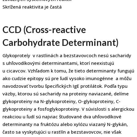
Skrížená reaktivita je častá
CCD (Cross-reactive
Carbohydrate Determinant)
Glykoproteíy v rastlinách a bezstavovcoch nesú sacharidy
s uhľovodíkovými determinantami, ktorí neexistujú
u cicavcov. Vzhľadom k tomu, že tieto determinanty fungujú
ako cudzie epitopy sú pre ľudí vysoko imunogénne a môžu
navodzovať tvorbu špecifických IgE protilátok. Podľa typu
väzby, ktorou sú sacharidy na proteiny naviazané, delíme
glykoproteiny na N-glykoproteiny, O-glykoproteiny, C-
glykoproteiny a fosfoglykoproteiny. V súvislosti s alergickou
reakciou u ľudí sú najviac študované dva uhľovodíkové
determinanty na fruktózu alebo xylózu viazaný N-glykán,
často sa vyskytujúci u rastlín a bezstavovcov, nie však