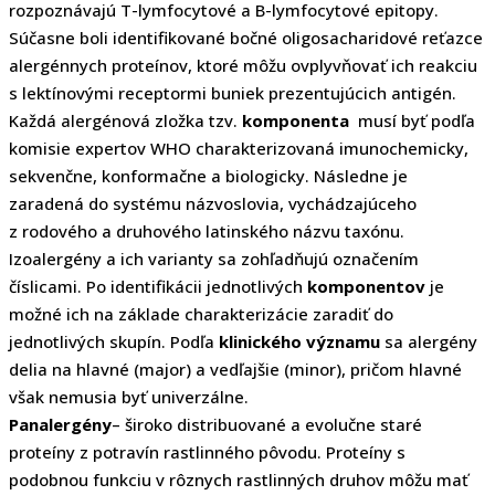
rozpoznávajú T-lymfocytové a B-lymfocytové epitopy.
Súčasne boli identifikované bočné oligosacharidové reťazce
alergénnych proteínov, ktoré môžu ovplyvňovať ich reakciu
s lektínovými receptormi buniek prezentujúcich antigén.
Každá alergénová zložka tzv.
komponenta
musí byť podľa
komisie expertov WHO charakterizovaná imunochemicky,
sekvenčne, konformačne a biologicky. Následne je
zaradená do systému názvoslovia, vychádzajúceho
z rodového a druhového latinského názvu taxónu.
Izoalergény a ich varianty sa zohľadňujú označením
číslicami. Po identifikácii jednotlivých
komponentov
je
možné ich na základe charakterizácie zaradiť do
jednotlivých skupín. Podľa
klinického významu
sa alergény
delia na hlavné (major) a vedľajšie (minor), pričom hlavné
však nemusia byť univerzálne.
Panalergény
– široko distribuované a evolučne staré
proteíny z potravín rastlinného pôvodu. Proteíny s
podobnou funkciu v rôznych rastlinných druhov môžu mať