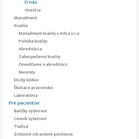
O nás
História
Manažment
Kvalita
Manažment kvality v AdLa s.r.o.
Politika kvality
Akreditácia
Zabezpečenie kvality
Osvedčenie o akreditácii
Neistoty
Etický kódex
Školiace pracovisko
Laboratória
Pre pacientov
Balíčky vyšetrení
Cenník vyšetrení
Tlačivá
Zmluvné zdravotné poisťovne