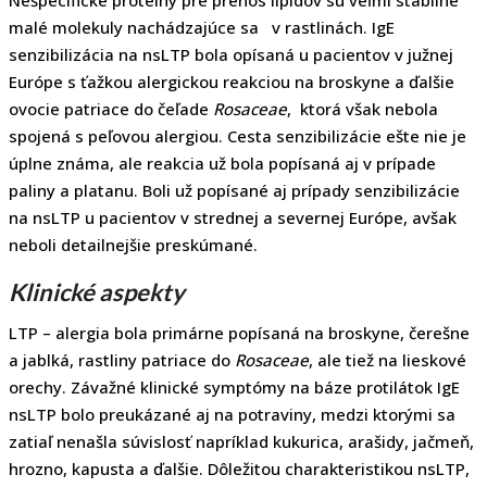
malé molekuly nachádzajúce sa v rastlinách. IgE
senzibilizácia na nsLTP bola opísaná u pacientov v južnej
Európe s ťažkou alergickou reakciou na broskyne a ďalšie
ovocie patriace do čeľade
Rosaceae
, ktorá však nebola
spojená s peľovou alergiou. Cesta senzibilizácie ešte nie je
úplne známa, ale reakcia už bola popísaná aj v prípade
paliny a platanu. Boli už popísané aj prípady senzibilizácie
na nsLTP u pacientov v strednej a severnej Európe, avšak
neboli detailnejšie preskúmané.
Klinické aspekty
LTP – alergia bola primárne popísaná na broskyne, čerešne
a jablká, rastliny patriace do
Rosaceae
, ale tiež na lieskové
orechy. Závažné klinické symptómy na báze protilátok IgE
nsLTP bolo preukázané aj na potraviny, medzi ktorými sa
zatiaľ nenašla súvislosť napríklad kukurica, arašidy, jačmeň,
hrozno, kapusta a ďalšie. Dôležitou charakteristikou nsLTP,