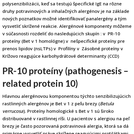
polysenzibilizácii, keď sa testujú špecifické IgE na rôzne
druhy potravinových a inhalačných alergénov je na základe
nových poznatkov možné identifikovať panalergény a tým
vysvetliť skrížené reakcie. Alergénové komponenty môžeme
v súčasnosti rozdeliť do nasledujúcich skupín : v PR-10
proteíny (Bet v 1 homológne) v nešpecifické proteíny pre
prenos lipidov (nsLTPs) v Profilíny v Zásobné proteíny v
Krížovo reagujúce karbohydrátové determinanty (CCD)
PR-10 proteíny (pathogenesis –
related protein 10)
Hlavnou alergénovou komponentou týchto senzibilizujúcich
rastlinných alergénov je Bet v 1 z peľu brezy (
Betula
verrucosa
). Proteíny homologické s Bet v 1 sú široko
distribuované v rastlinnej ríši. U pacientov s alergiou na peľ
brezy je často pozorovaná potravinová alergia, ktorá sa dá
primárne vysvetliť práve skrížene reagujúcimi protilátkami