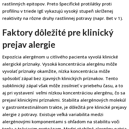
rastlinných epitopov. Preto špecifické protilátky proti
profilínu v triede IgE vykazujú vysoký stupeň skríženej
reaktivity na rôzne druhy rastlinnej potravy (napr. Bet v 1).
Faktory dôležité pre klinický
prejav alergie
Expozícia alergénom u citlivého pacienta vyvolá klinické
alergické príznaky. Vysoká koncentrácia alergénu môže
vyvolať príznaky okamžite, nízka koncentrácia môže
spôsobiť zápal bez zjavných klinických príznakov. Tento
subklinický zápal však môže zosilnieť v priebehu času, a to
aj pri vystavení veľmi nízkou koncentráciou alergénu, čo sa
prejaví klinickými príznakmi. Stabilita alergénových molekúl
v gastrointestinálnom trakte, je dôležitá pre klinické prejavy
alergie z potravy. Existuje veľká variabilita medzi
alergénovými komponentami s ohľadom na stabilitu voči
teplu a tráviacim proteázam. Medzi stabilné alergény patria