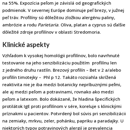
na 55%. Expozícia peľom je závislá od geografických
podmienok. V severnej Európe dominuje peľ brezy, v južnej
peľ tráv. Profilíny sú dôležitou zložkou alergénu paliny,
ambrózie a rodu
Parietaria
. Oliva, platan a cyprus sú ďalšie
dôležité zdroje profilínov v oblasti Stredomoria.
Klinické aspekty
Vzhľadom k vysokej homológii profilínov, bolo navrhnuté
testovanie na jeho senzibilizáciu použitím profilínu len
z jedného druhu rastlín. Brezový profilín – Bet v 2 a/alebo
profilín timotejky – Phl p 12. Takáto rozsiahla skrížená
reaktivita nie je iba medzi botanicky nepríbuznými peľmi,
ale aj medzi peľom a potravinami, rovnako ako medzi
peľom a latexom. Bolo dokázané, že hladina špecifických
protilátok IgE proti profilínom v sére, koreluje s klinickými
príznakmi u pacientov. Potvrdený bol súvis pri senzibilizácii
na zemiaky, mrkvu, zeler, pohánku, papriku a paradajky. U
niektorých typov potravinových alergií je prevalencia