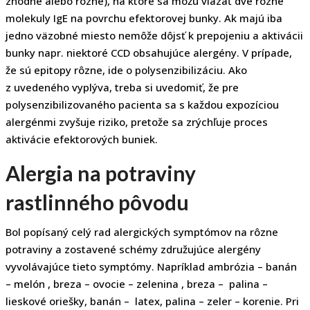
zhodné alebo rôzne), na ktoré sa môžu viazať dve rôzne
molekuly IgE na povrchu efektorovej bunky. Ak majú iba
jedno väzobné miesto nemôže dôjsť k prepojeniu a aktivácii
bunky napr. niektoré CCD obsahujúce alergény. V prípade,
že sú epitopy rôzne, ide o polysenzibilizáciu. Ako
z uvedeného vyplýva, treba si uvedomiť, že pre
polysenzibilizovaného pacienta sa s každou expozíciou
alergénmi zvyšuje riziko, pretože sa zrýchľuje proces
aktivácie efektorových buniek.
Alergia na potraviny
rastlinného pôvodu
Bol popísaný celý rad alergických symptómov na rôzne
potraviny a zostavené schémy združujúce alergény
vyvolávajúce tieto symptómy. Napríklad ambrózia – banán
– melón , breza – ovocie – zelenina , breza – palina –
lieskové oriešky, banán – latex, palina – zeler – korenie. Pri