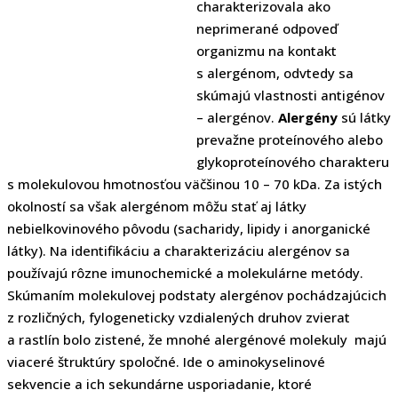
charakterizovala ako
neprimerané odpoveď
organizmu na kontakt
s alergénom, odvtedy sa
skúmajú vlastnosti antigénov
– alergénov.
Alergény
sú látky
prevažne proteínového alebo
glykoproteínového charakteru
s molekulovou hmotnosťou väčšinou 10 – 70 kDa. Za istých
okolností sa však alergénom môžu stať aj látky
nebielkovinového pôvodu (sacharidy, lipidy i anorganické
látky). Na identifikáciu a charakterizáciu alergénov sa
používajú rôzne imunochemické a molekulárne metódy.
Skúmaním molekulovej podstaty alergénov pochádzajúcich
z rozličných, fylogeneticky vzdialených druhov zvierat
a rastlín bolo zistené, že mnohé alergénové molekuly majú
viaceré štruktúry spoločné. Ide o aminokyselinové
sekvencie a ich sekundárne usporiadanie, ktoré