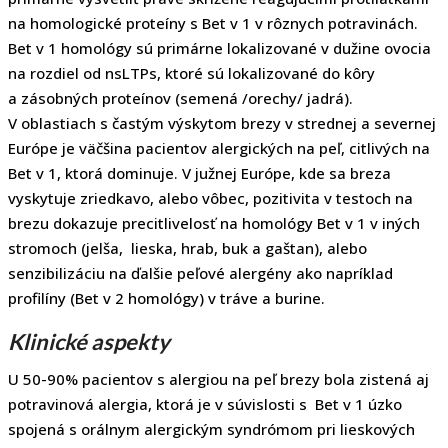
na homologické proteíny s Bet v 1 v rôznych potravinách.
Bet v 1 homológy sú primárne lokalizované v dužine ovocia
na rozdiel od nsLTPs, ktoré sú lokalizované do kôry
a zásobných proteínov (semená /orechy/ jadrá).
V oblastiach s častým výskytom brezy v strednej a severnej
Európe je väčšina pacientov alergických na peľ, citlivých na
Bet v 1, ktorá dominuje. V južnej Európe, kde sa breza
vyskytuje zriedkavo, alebo vôbec, pozitivita v testoch na
brezu dokazuje precitlivelosť na homológy Bet v 1 v iných
stromoch (jelša, lieska, hrab, buk a gaštan), alebo
senzibilizáciu na ďalšie peľové alergény ako napríklad
profilíny (Bet v 2 homológy) v tráve a burine.
Klinické aspekty
U 50-90% pacientov s alergiou na peľ brezy bola zistená aj
potravinová alergia, ktorá je v súvislosti s Bet v 1 úzko
spojená s orálnym alergickým syndrómom pri lieskových