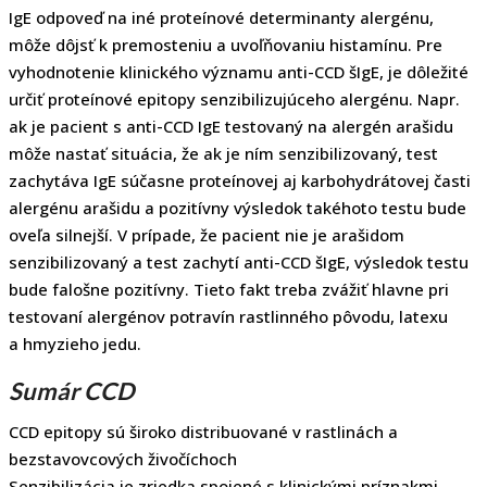
IgE odpoveď na iné proteínové determinanty alergénu,
môže dôjsť k premosteniu a uvoľňovaniu histamínu. Pre
vyhodnotenie klinického významu anti-CCD šIgE, je dôležité
určiť proteínové epitopy senzibilizujúceho alergénu. Napr.
ak je pacient s anti-CCD IgE testovaný na alergén arašidu
môže nastať situácia, že ak je ním senzibilizovaný, test
zachytáva IgE súčasne proteínovej aj karbohydrátovej časti
alergénu arašidu a pozitívny výsledok takéhoto testu bude
oveľa silnejší. V prípade, že pacient nie je arašidom
senzibilizovaný a test zachytí anti-CCD šIgE, výsledok testu
bude falošne pozitívny. Tieto fakt treba zvážiť hlavne pri
testovaní alergénov potravín rastlinného pôvodu, latexu
a hmyzieho jedu.
Sumár CCD
CCD epitopy sú široko distribuované v rastlinách a
bezstavovcových živočíchoch
Senzibilizácia je zriedka spojené s klinickými príznakmi,