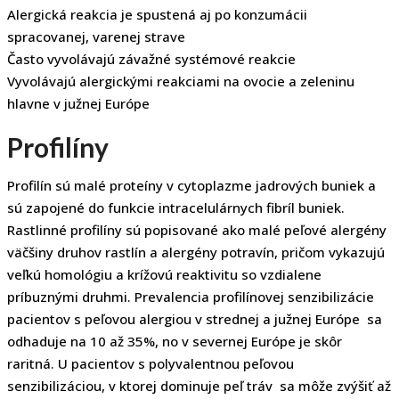
Alergická reakcia je spustená aj po konzumácii
spracovanej, varenej strave
Často vyvolávajú závažné systémové reakcie
Vyvolávajú alergickými reakciami na ovocie a zeleninu
hlavne v južnej Európe
Profilíny
Profilín sú malé proteíny v cytoplazme jadrových buniek a
sú zapojené do funkcie intracelulárnych fibríl buniek.
Rastlinné profilíny sú popisované ako malé peľové alergény
väčšiny druhov rastlín a alergény potravín, pričom vykazujú
veľkú homológiu a krížovú reaktivitu so vzdialene
príbuznými druhmi. Prevalencia profilínovej senzibilizácie
pacientov s peľovou alergiou v strednej a južnej Európe sa
odhaduje na 10 až 35%, no v severnej Európe je skôr
raritná. U pacientov s polyvalentnou peľovou
senzibilizáciou, v ktorej dominuje peľ tráv sa môže zvýšiť až