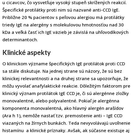
u cicavcov, čo vysvetľuje vysoký stupeň skrížených reakcií.
Špecifické protilátky proti nim sú nazvané anti-CCD IgE.
Približne 20 % pacientov s peľovou alergiou má protilátky
triedy IgE na alergény s molekulovou hmotnosťou nad 30
kDa a veľká časť ich IgE väzieb je závislá na uhľovodíkových
determinantoch.
Klinické aspekty
O klinickom význame špecifických IgE protilátok proti CCD
sa stále diskutuje. Na jednej strane sú názory, že sú bez
klinickej relevantnosti a na druhej strane sa upozorňuje, že
môžu vyvolať anafylaktické reakcie. Dôležitým faktorom pre
klinický význam protilátok IgE CCD je, či sú alergénne zložky
monovalentné, alebo polyvalentné. Pokiaľ je alergénna
komponenta monovalentná, ako hlavný alergén arašídov
(Ara h 1), nemôže nastať tzv. premostenie anti – IgE CCD
viazaných na žírnych bunkách. Teda nevyvolávajú uvoľnenie
histamínu a klinické príznaky. Avšak, ak súčasne existuje aj