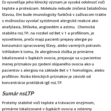
čo vysvetľuje jeho klinický význam je vysoká odolnosť voči
teplote a proteázam. Molekula nebude zničená žalúdočnou
šťavou, čím bude imunologicky funkčná v zažívacom trakte
s možnosťou vyvolať systémové alergické reakcie ako
anafylaxia, žihľavka, angioedém a astmu. Chemická
stabilita nsLTP, na rozdiel od Bet v 1 a profilínom, je
vysvetlenie, prečo majú pacienti prejavy alergie po
konzumácii spracovanej šťavy, alebo varených potravín.
Vzhľadom k tomu, že alergénová zložka je primárne
lokalizovaná v šupkách ovocia, prejavuje sa u pacientov
menej príznakov po zjedení olúpaného ovocia ako u
pacientov s alergiou na základe Bet v 1 homológov, alebo
profilínov. Riziko klinických príznakov je závislé od
koncentrácie protilátok IgE nsLTP.
Sumár nsLTP
Proteíny stabilné voči teplote a tráviacim enzýmom,
primárne lokalizované v šupkách ovocia a zeleniny