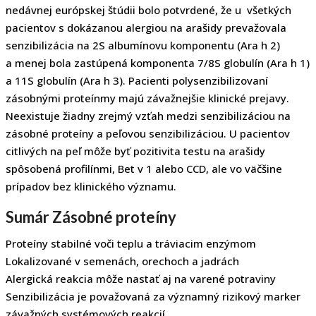
nedávnej európskej štúdii bolo potvrdené, že u všetkých
pacientov s dokázanou alergiou na arašidy prevažovala
senzibilizácia na 2S albumínovu komponentu (Ara h 2)
a menej bola zastúpená komponenta 7/8S globulín (Ara h 1)
a 11S globulín (Ara h 3). Pacienti polysenzibilizovaní
zásobnými proteínmy majú závažnejšie klinické prejavy.
Neexistuje žiadny zrejmý vzťah medzi senzibilizáciou na
zásobné proteíny a peľovou senzibilizáciou. U pacientov
citlivých na peľ môže byť pozitivita testu na arašidy
spôsobená profilínmi, Bet v 1 alebo CCD, ale vo väčšine
prípadov bez klinického významu.
Sumár Zásobné proteíny
Proteíny stabilné voči teplu a tráviacim enzýmom
Lokalizované v semenách, orechoch a jadrách
Alergická reakcia môže nastať aj na varené potraviny
Senzibilizácia je považovaná za významný rizikový marker
závažných systémových reakcií