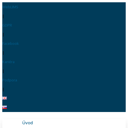
WebLIMS
|
GDPR
|
Facebook
|
Kariéra
|
Podpora
|
Úvod