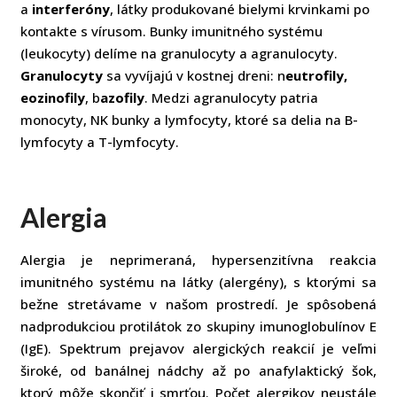
a
interferóny
, látky produkované bielymi krvinkami po
kontakte s vírusom.
Bunky imunitného systému
(leukocyty) delíme na granulocyty a agranulocyty.
Granulocyty
sa vyvíjajú v kostnej dreni: n
eutrofily,
eozinofily
, b
azofily
. Medzi agranulocyty patria
monocyty, NK bunky a lymfocyty, ktoré sa delia na B-
lymfocyty a T-lymfocyty.
Alergia
Alergia je neprimeraná, hypersenzitívna reakcia
imunitného systému na látky (alergény), s ktorými sa
bežne stretávame v našom prostredí. Je spôsobená
nadprodukciou protilátok zo skupiny imunoglobulínov E
(IgE). Spektrum prejavov alergických reakcií je veľmi
široké, od banálnej nádchy až po anafylaktický šok,
ktorý môže skončiť i smrťou. Počet alergikov neustále