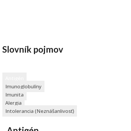
Slovník
pojmov
Antigén
Imunoglobulíny
Imunita
Alergia
Intolerancia (neznášanlivosť)
Antigén