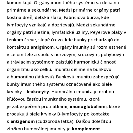
komunikujú.
Orgány imunitného systému sa delia na
primárne a sekundárne. Medzi primárne orgány patrí
kostná dreň, detská žľaza, Fabriciova burza, kde
lymfocyty vznikajú a dozrievajú. Medzi sekundárne
orgány patrí slezina, lymfatické uzliny, Peyerove plaky v
tenkom čreve, slepé črevo, kde bunky prichádzajú do
kontaktu s antigénom. Orgány imunity sú rozmiestnené
v celom tele a spolu s nervovým, srdcovým, pohybovým
a tráviacim systémom zaisťujú harmonickú činnosť
organizmu ako celku.
Imunitu delíme na bunkovú
a humorálnu (látkovú). Bunkovú imunitu zabezpečujú
bunky imunitného systému označované ako biele
krvinky –
leukocyty
. Humorálna imunita je druhou
kľúčovou časťou imunitného systému, ktorá
je zabezpečená protilátkami,
imunoglobulínmi
, ktoré
produkujú biele krvinky B-lymfocyty po kontakte
s
antigénom
(cudzorodá látka). Ďalšou dôležitou
zložkou humorálnej imunity je
komplement