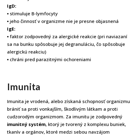
IgD:
▪ stimuluje B-lymfocyty
▪ jeho činnosť v organizme nie je presne objasnená
IgE:
▪ faktor zodpovedný za alergické reakcie (pri naviazaní
sa na bunku spôsobuje jej degranuláciu, čo spôsobuje
alergickú reakciu)
▪ chráni pred parazitnými ochoreniami
Imunita
Imunita je vrodená, alebo získaná schopnosť organizmu
brániť sa proti vonkajším, škodlivým látkam a proti
cudzorodým organizmom. Za imunitu je zodpovedný
imunitný systém
, ktorý je tvorený z komplexu buniek,
tkanív a orgánov, ktoré medzi sebou navzájom