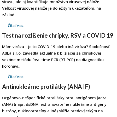
vírusu, ale aj kvantifikuje množstvo vírusovej nálože.
Veľkosť vírusovej nálože je dôležitým ukazateľom, na
základ...
Čítať viac
Test na rozlíšenie chrípky, RSV a COVID 19
Mám virózu – je to COVID-19 alebo iná viróza? Spoločnosť
AdLa s.r.o. zaviedla aktuálne k blížiacej sa chrípkovej
sezóne metódu Real time PCR (RT PCR) na diagnostiku
koronaví...
Čítať viac
Antinukleárne protilátky (ANA IF)
Orgánovo-nešpecifické protilátky proti antigénom jadra
(ANA) (napr. dsDNA, extrahovateľné nukleárne antigény,
históny, nukleoproteíny a iné) slúžia predovšetkým na