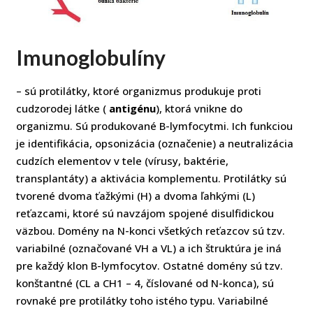
Imunoglobulíny
– sú protilátky, ktoré organizmus produkuje proti
cudzorodej látke (
antigénu
), ktorá vnikne do
organizmu. Sú produkované B-lymfocytmi. Ich funkciou
je identifikácia, opsonizácia (označenie) a neutralizácia
cudzích elementov v tele (vírusy, baktérie,
transplantáty) a aktivácia komplementu. Protilátky sú
tvorené dvoma ťažkými (H) a dvoma ľahkými (L)
reťazcami, ktoré sú navzájom spojené disulfidickou
väzbou. Domény na N-konci všetkých reťazcov sú tzv.
variabilné (označované VH a VL) a ich štruktúra je iná
pre každý klon B-lymfocytov. Ostatné domény sú tzv.
konštantné (CL a CH1 – 4, číslované od N-konca), sú
rovnaké pre protilátky toho istého typu. Variabilné