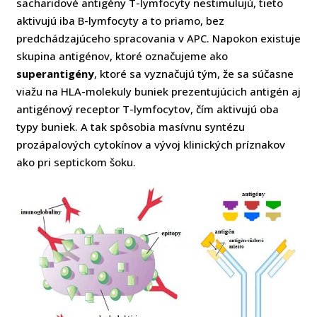
sacharidové antigény T-lymfocyty nestimulujú, tieto
aktivujú iba B-lymfocyty a to priamo, bez
predchádzajúceho spracovania v APC. Napokon existuje
skupina antigénov, ktoré označujeme ako
superantigény
, ktoré sa vyznačujú tým, že sa súčasne
viažu na HLA-molekuly buniek prezentujúcich antigén aj
antigénový receptor T-lymfocytov, čím aktivujú oba
typy buniek. A tak spôsobia masívnu syntézu
prozápalových cytokínov a vývoj klinických príznakov
ako pri septickom šoku.