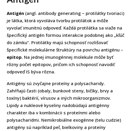
Antigén
(angl. antibody generating ~ protilátky tvoriaci)
je látka, ktorá vyvoláva tvorbu protilátok a môže
vyvolať imunitnú odpoveď. Každá protilátka sa viaže na
špecifický antigén formou interakcie podobnej ako „kľúč
do zámku“. Protilátky majú schopnosť rozlišovať
špecifické molekulárne štruktúry na povrchu antigénu –
epitop
. Na jednej imunogénnej molekule môže byť
rôzny počet epitopov, pričom ich schopnosť navodiť
odpoveď IS býva rôzna.
Antigény sú zvyčajne proteíny a polysacharidy.
Zahŕňajú časti (obaly, bunkové steny, bičíky, brvy a
toxíny) baktérií, vírusov a iných mikroorganizmov.
Lipidy a nukleové kyseliny nadobúdajú antigénny
charakter iba v kombinácii s proteínmi alebo
polysacharidmi. Nemikrobiálne exogénne (telu cudzie)
antigény sú napríklad peľ, bielkoviny a proteíny