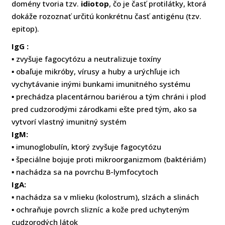
domény tvoria tzv.
idiotop
, čo je časť protilátky, ktorá
dokáže rozoznať určitú konkrétnu časť antigénu (tzv.
epitop).
IgG :
▪ zvyšuje fagocytózu a neutralizuje toxíny
▪ obaľuje mikróby, vírusy a huby a urýchľuje ich
vychytávanie inými bunkami imunitného systému
▪ prechádza placentárnou bariérou a tým chráni i plod
pred cudzorodými zárodkami ešte pred tým, ako sa
vytvorí vlastný imunitný systém
IgM:
▪ imunoglobulín, ktorý zvyšuje fagocytózu
▪ špeciálne bojuje proti mikroorganizmom (baktériám)
▪ nachádza sa na povrchu B-lymfocytoch
IgA:
▪ nachádza sa v mlieku (kolostrum), slzách a slinách
▪ ochraňuje povrch slizníc a kože pred uchyteným
cudzorodých látok