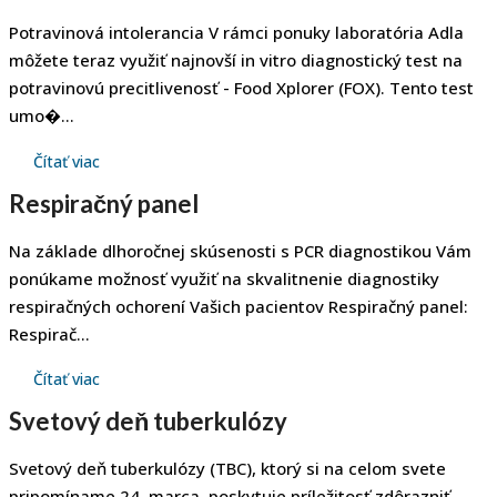
Potravinová intolerancia V rámci ponuky laboratória Adla
môžete teraz využiť najnovší in vitro diagnostický test na
potravinovú precitlivenosť - Food Xplorer (FOX). Tento test
umo�...
Čítať viac
Respiračný panel
Na základe dlhoročnej skúsenosti s PCR diagnostikou Vám
ponúkame možnosť využiť na skvalitnenie diagnostiky
respiračných ochorení Vašich pacientov Respiračný panel:
Respirač...
Čítať viac
Svetový deň tuberkulózy
Svetový deň tuberkulózy (TBC), ktorý si na celom svete
pripomíname 24. marca, poskytuje príležitosť zdôrazniť